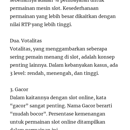
permainan mesin slot. Kesederhanaan
permainan yang lebih besar dikaitkan dengan
nilai RTP yang lebih tinggi.
Dua. Votalitas
Votalitas, yang menggambarkan seberapa
sering pemain menang di slot, adalah konsep
penting lainnya. Dalam kebanyakan kasus, ada
3 level: rendah, menengah, dan tinggi.
3. Gacor
Dalam kaitannya dengan slot online, kata
“gacor” sangat penting. Nama Gacor berarti
“mudah bocor”. Persentase kemenangan
untuk permainan slot online ditampilkan
dalam permainan ini.