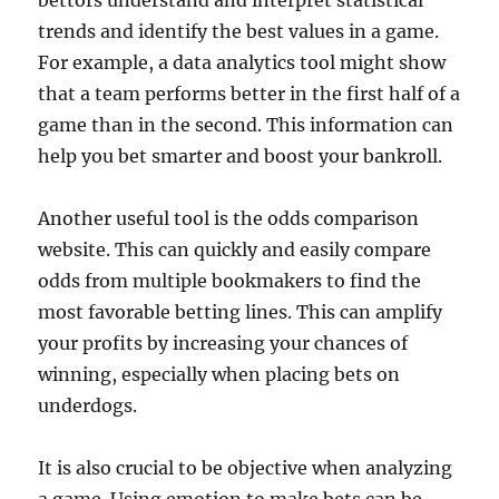
trends and identify the best values in a game.
For example, a data analytics tool might show
that a team performs better in the first half of a
game than in the second. This information can
help you bet smarter and boost your bankroll.
Another useful tool is the odds comparison
website. This can quickly and easily compare
odds from multiple bookmakers to find the
most favorable betting lines. This can amplify
your profits by increasing your chances of
winning, especially when placing bets on
underdogs.
It is also crucial to be objective when analyzing
a game. Using emotion to make bets can be