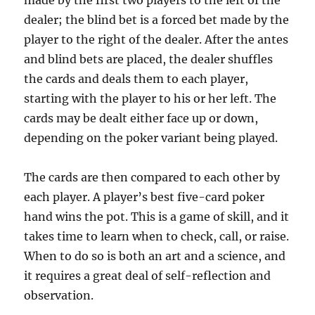
dealer; the blind bet is a forced bet made by the
player to the right of the dealer. After the antes
and blind bets are placed, the dealer shuffles
the cards and deals them to each player,
starting with the player to his or her left. The
cards may be dealt either face up or down,
depending on the poker variant being played.
The cards are then compared to each other by
each player. A player’s best five-card poker
hand wins the pot. This is a game of skill, and it
takes time to learn when to check, call, or raise.
When to do so is both an art and a science, and
it requires a great deal of self-reflection and
observation.