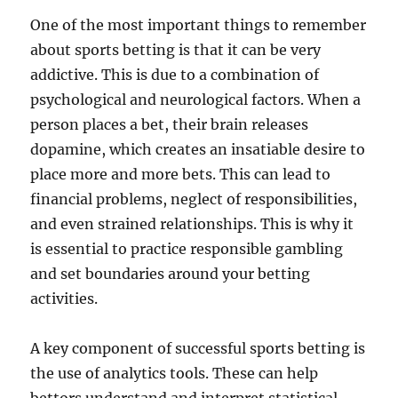
One of the most important things to remember
about sports betting is that it can be very
addictive. This is due to a combination of
psychological and neurological factors. When a
person places a bet, their brain releases
dopamine, which creates an insatiable desire to
place more and more bets. This can lead to
financial problems, neglect of responsibilities,
and even strained relationships. This is why it
is essential to practice responsible gambling
and set boundaries around your betting
activities.
A key component of successful sports betting is
the use of analytics tools. These can help
bettors understand and interpret statistical