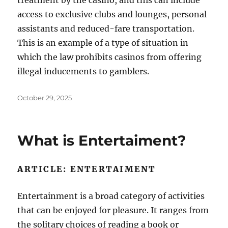
access to exclusive clubs and lounges, personal
assistants and reduced-fare transportation.
This is an example of a type of situation in
which the law prohibits casinos from offering
illegal inducements to gamblers.
Posted
October 29, 2025
on
What is Entertaiment?
ARTICLE: ENTERTAIMENT
Entertainment is a broad category of activities
that can be enjoyed for pleasure. It ranges from
the solitary choices of reading a book or