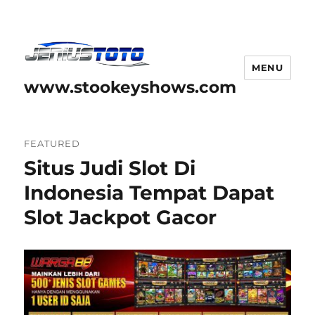
MENU
www.stookeyshows.com
FEATURED
Situs Judi Slot Di
Indonesia Tempat Dapat
Slot Jackpot Gacor