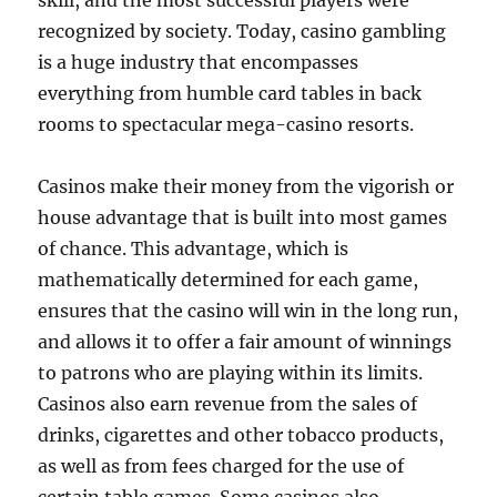
recognized by society. Today, casino gambling
is a huge industry that encompasses
everything from humble card tables in back
rooms to spectacular mega-casino resorts.
Casinos make their money from the vigorish or
house advantage that is built into most games
of chance. This advantage, which is
mathematically determined for each game,
ensures that the casino will win in the long run,
and allows it to offer a fair amount of winnings
to patrons who are playing within its limits.
Casinos also earn revenue from the sales of
drinks, cigarettes and other tobacco products,
as well as from fees charged for the use of
certain table games. Some casinos also