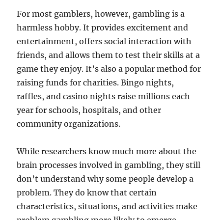
For most gamblers, however, gambling is a
harmless hobby. It provides excitement and
entertainment, offers social interaction with
friends, and allows them to test their skills at a
game they enjoy. It’s also a popular method for
raising funds for charities. Bingo nights,
raffles, and casino nights raise millions each
year for schools, hospitals, and other
community organizations.
While researchers know much more about the
brain processes involved in gambling, they still
don’t understand why some people develop a
problem. They do know that certain
characteristics, situations, and activities make
problem gambling more likely to emerge.