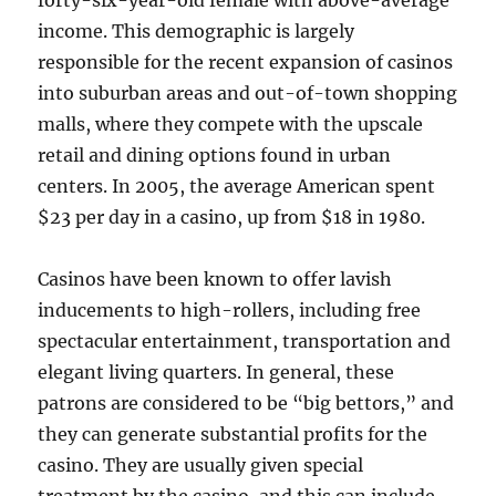
income. This demographic is largely
responsible for the recent expansion of casinos
into suburban areas and out-of-town shopping
malls, where they compete with the upscale
retail and dining options found in urban
centers. In 2005, the average American spent
$23 per day in a casino, up from $18 in 1980.
Casinos have been known to offer lavish
inducements to high-rollers, including free
spectacular entertainment, transportation and
elegant living quarters. In general, these
patrons are considered to be “big bettors,” and
they can generate substantial profits for the
casino. They are usually given special
treatment by the casino, and this can include