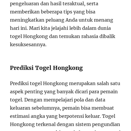
pengeluaran dan hasil teraktual, serta
memberikan beberapa tips yang bisa
meningkatkan peluang Anda untuk menang
hari ini. Mari kita jelajahi lebih dalam dunia
togel Hongkong dan temukan rahasia dibalik
kesuksesannya.
Prediksi Togel Hongkong
Prediksi togel Hongkong merupakan salah satu
aspek penting yang banyak dicari para pemain
togel. Dengan mempelajari pola dan data
keluaran sebelumnya, pemain bisa membuat
estimasi angka yang berpotensi keluar. Togel
Hongkong terkenal dengan sistem pengundian