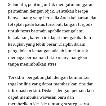
Selain itu, penting untuk mengatur anggaran
permainan dengan bijak. Tentukan berapa
banyak uang yang bersedia Anda keluarkan dan
tetaplah pada batas tersebut. Jangan tergoda
untuk terus bermain apabila mengalami
kekalahan, karena ini dapat mengakibatkan
kerugian yang lebih besar. Disiplin dalam
pengelolaan keuangan adalah kunci untuk
menjaga permainan tetap menyenangkan
tanpa menimbulkan stres.
Terakhir, bergabunglah dengan komunitas
togel online yang dapat memberikan tips dan
informasi terkini. Diskusi dengan pemain lain
dapat membuka wawasan baru dan
memberikan ide-ide tentang strategi serta