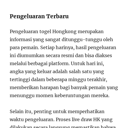
Pengeluaran Terbaru
Pengeluaran togel Hongkong merupakan
informasi yang sangat ditunggu-tunggu oleh
para pemain. Setiap harinya, hasil pengeluaran
ini diumumkan secara resmi dan bisa diakses
melalui berbagai platform. Untuk hari ini,
angka yang keluar adalah salah satu yang
tertinggi dalam beberapa minggu terakhir,
memberikan harapan bagi banyak pemain yang
menunggu momen keberuntungan mereka.
Selain itu, penting untuk memperhatikan
waktu pengeluaran. Proses live draw HK yang
dilakukan secara langsung memastikan bahwa