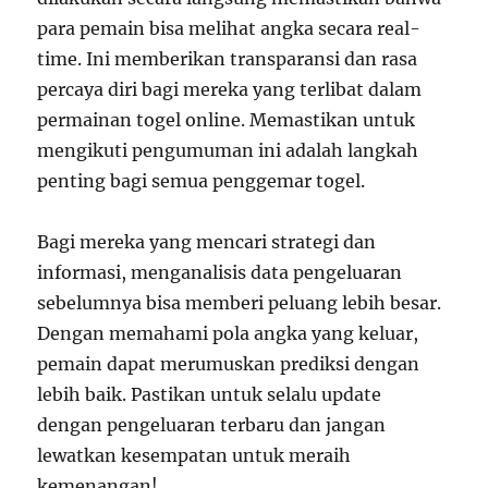
para pemain bisa melihat angka secara real-
time. Ini memberikan transparansi dan rasa
percaya diri bagi mereka yang terlibat dalam
permainan togel online. Memastikan untuk
mengikuti pengumuman ini adalah langkah
penting bagi semua penggemar togel.
Bagi mereka yang mencari strategi dan
informasi, menganalisis data pengeluaran
sebelumnya bisa memberi peluang lebih besar.
Dengan memahami pola angka yang keluar,
pemain dapat merumuskan prediksi dengan
lebih baik. Pastikan untuk selalu update
dengan pengeluaran terbaru dan jangan
lewatkan kesempatan untuk meraih
kemenangan!