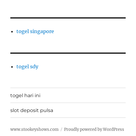
togel singapore
togel sdy
togel hari ini
slot deposit pulsa
www.stookeyshows.com
Proudly powered by WordPress