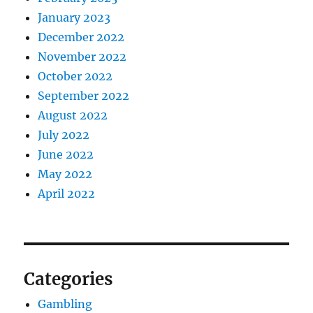
January 2023
December 2022
November 2022
October 2022
September 2022
August 2022
July 2022
June 2022
May 2022
April 2022
Categories
Gambling