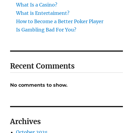
What Is a Casino?
What is Entertaiment?
How to Become a Better Poker Player
Is Gambling Bad For You?
Recent Comments
No comments to show.
Archives
October 2025