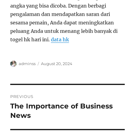
angka yang bisa dicoba. Dengan berbagi
pengalaman dan mendapatkan saran dari
sesama pemain, Anda dapat meningkatkan
peluang Anda untuk menang lebih banyak di
togel hk hari ini.
data hk
Author
Posted
adminss
August 20, 2024
on
Post
PREVIOUS
navigation
The Importance of Business
Previous
post:
News