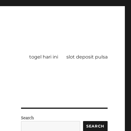
togel hari ini
slot deposit pulsa
Search
SEARCH