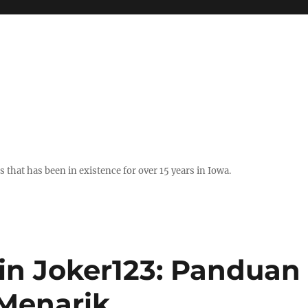
hat has been in existence for over 15 years in Iowa.
in Joker123: Panduan
 Menarik