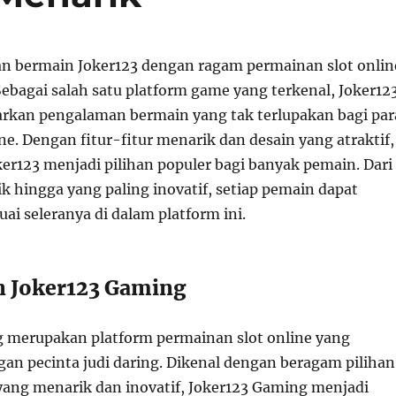
n bermain Joker123 dengan ragam permainan slot onlin
ebagai salah satu platform game yang terkenal, Joker12
kan pengalaman bermain yang tak terlupakan bagi par
ine. Dengan fitur-fitur menarik dan desain yang atraktif,
oker123 menjadi pilihan populer bagi banyak pemain. Dari
k hingga yang paling inovatif, setiap pemain dapat
i seleranya di dalam platform ini.
n Joker123 Gaming
 merupakan platform permainan slot online yang
gan pecinta judi daring. Dikenal dengan beragam pilihan
yang menarik dan inovatif, Joker123 Gaming menjadi