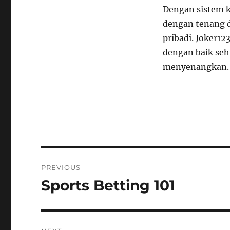
Dengan sistem 
dengan tenang d
pribadi. Joker1
dengan baik seh
menyenangkan.
Post
PREVIOUS
navigation
Sports Betting 101
Previous
post: