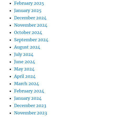
February 2025
January 2025
December 2024
November 2024
October 2024
September 2024
August 2024
July 2024
June 2024
May 2024
April 2024
March 2024
February 2024
January 2024
December 2023
November 2023