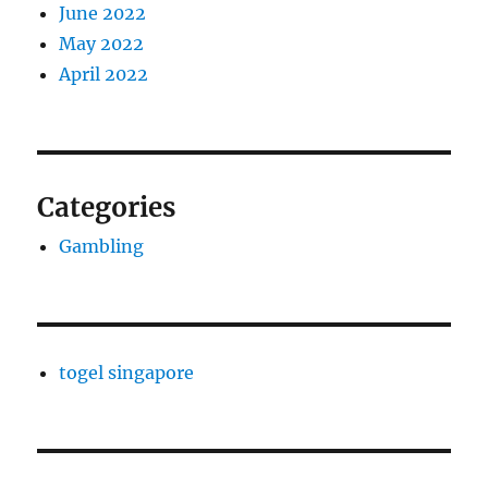
June 2022
May 2022
April 2022
Categories
Gambling
togel singapore