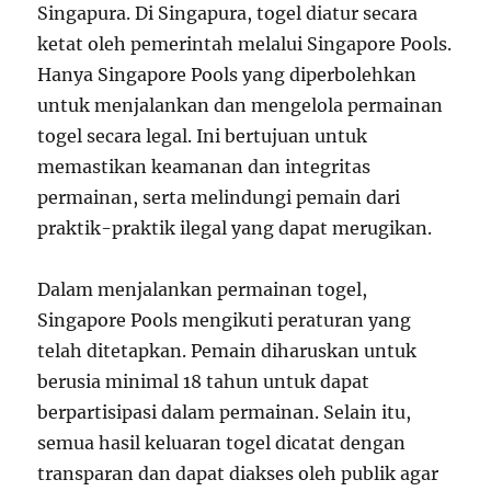
Singapura. Di Singapura, togel diatur secara
ketat oleh pemerintah melalui Singapore Pools.
Hanya Singapore Pools yang diperbolehkan
untuk menjalankan dan mengelola permainan
togel secara legal. Ini bertujuan untuk
memastikan keamanan dan integritas
permainan, serta melindungi pemain dari
praktik-praktik ilegal yang dapat merugikan.
Dalam menjalankan permainan togel,
Singapore Pools mengikuti peraturan yang
telah ditetapkan. Pemain diharuskan untuk
berusia minimal 18 tahun untuk dapat
berpartisipasi dalam permainan. Selain itu,
semua hasil keluaran togel dicatat dengan
transparan dan dapat diakses oleh publik agar