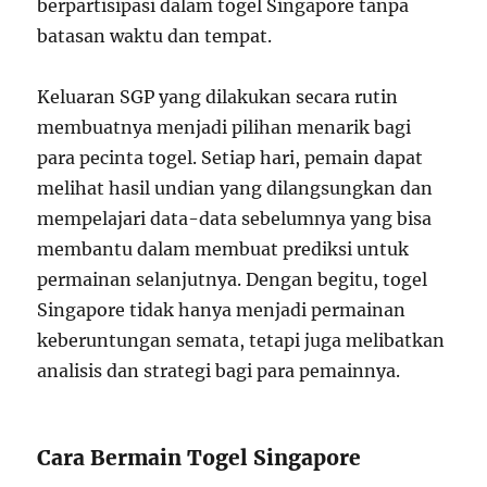
berpartisipasi dalam togel Singapore tanpa
batasan waktu dan tempat.
Keluaran SGP yang dilakukan secara rutin
membuatnya menjadi pilihan menarik bagi
para pecinta togel. Setiap hari, pemain dapat
melihat hasil undian yang dilangsungkan dan
mempelajari data-data sebelumnya yang bisa
membantu dalam membuat prediksi untuk
permainan selanjutnya. Dengan begitu, togel
Singapore tidak hanya menjadi permainan
keberuntungan semata, tetapi juga melibatkan
analisis dan strategi bagi para pemainnya.
Cara Bermain Togel Singapore