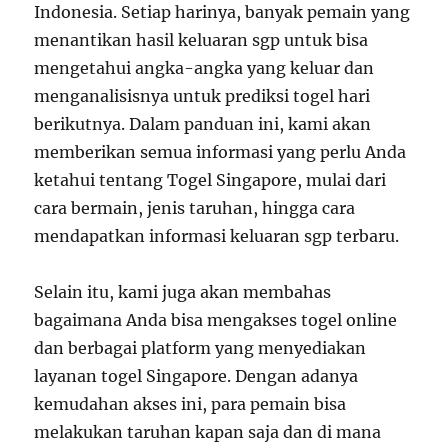
Indonesia. Setiap harinya, banyak pemain yang
menantikan hasil keluaran sgp untuk bisa
mengetahui angka-angka yang keluar dan
menganalisisnya untuk prediksi togel hari
berikutnya. Dalam panduan ini, kami akan
memberikan semua informasi yang perlu Anda
ketahui tentang Togel Singapore, mulai dari
cara bermain, jenis taruhan, hingga cara
mendapatkan informasi keluaran sgp terbaru.
Selain itu, kami juga akan membahas
bagaimana Anda bisa mengakses togel online
dan berbagai platform yang menyediakan
layanan togel Singapore. Dengan adanya
kemudahan akses ini, para pemain bisa
melakukan taruhan kapan saja dan di mana