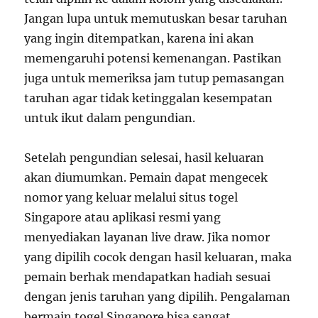
Jangan lupa untuk memutuskan besar taruhan
yang ingin ditempatkan, karena ini akan
memengaruhi potensi kemenangan. Pastikan
juga untuk memeriksa jam tutup pemasangan
taruhan agar tidak ketinggalan kesempatan
untuk ikut dalam pengundian.
Setelah pengundian selesai, hasil keluaran
akan diumumkan. Pemain dapat mengecek
nomor yang keluar melalui situs togel
Singapore atau aplikasi resmi yang
menyediakan layanan live draw. Jika nomor
yang dipilih cocok dengan hasil keluaran, maka
pemain berhak mendapatkan hadiah sesuai
dengan jenis taruhan yang dipilih. Pengalaman
bermain togel Singapore bisa sangat