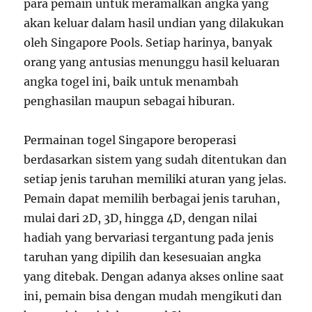
para pemain untuk meramalkan angka yang
akan keluar dalam hasil undian yang dilakukan
oleh Singapore Pools. Setiap harinya, banyak
orang yang antusias menunggu hasil keluaran
angka togel ini, baik untuk menambah
penghasilan maupun sebagai hiburan.
Permainan togel Singapore beroperasi
berdasarkan sistem yang sudah ditentukan dan
setiap jenis taruhan memiliki aturan yang jelas.
Pemain dapat memilih berbagai jenis taruhan,
mulai dari 2D, 3D, hingga 4D, dengan nilai
hadiah yang bervariasi tergantung pada jenis
taruhan yang dipilih dan kesesuaian angka
yang ditebak. Dengan adanya akses online saat
ini, pemain bisa dengan mudah mengikuti dan