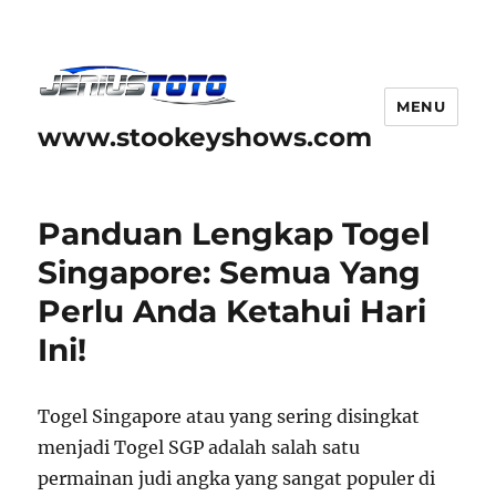
MENU
www.stookeyshows.com
Panduan Lengkap Togel
Singapore: Semua Yang
Perlu Anda Ketahui Hari
Ini!
Togel Singapore atau yang sering disingkat
menjadi Togel SGP adalah salah satu
permainan judi angka yang sangat populer di