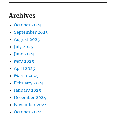
Archives
October 2025
September 2025
August 2025
July 2025
June 2025
May 2025
April 2025
March 2025
February 2025
January 2025
December 2024
November 2024
October 2024