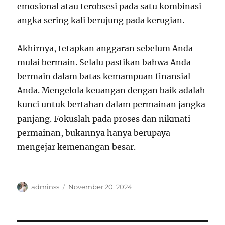
emosional atau terobsesi pada satu kombinasi
angka sering kali berujung pada kerugian.
Akhirnya, tetapkan anggaran sebelum Anda
mulai bermain. Selalu pastikan bahwa Anda
bermain dalam batas kemampuan finansial
Anda. Mengelola keuangan dengan baik adalah
kunci untuk bertahan dalam permainan jangka
panjang. Fokuslah pada proses dan nikmati
permainan, bukannya hanya berupaya
mengejar kemenangan besar.
Author
Posted
adminss
November 20, 2024
on