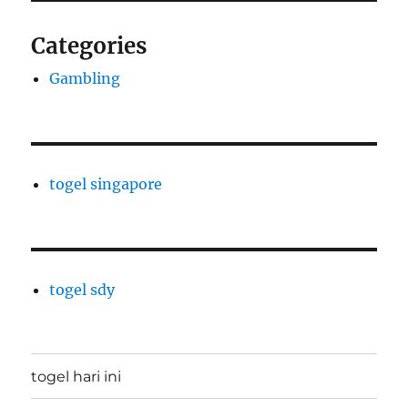
Categories
Gambling
togel singapore
togel sdy
togel hari ini