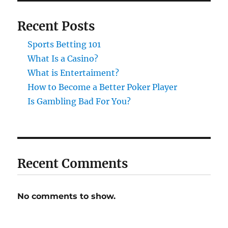
Recent Posts
Sports Betting 101
What Is a Casino?
What is Entertaiment?
How to Become a Better Poker Player
Is Gambling Bad For You?
Recent Comments
No comments to show.