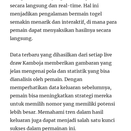
secara langsung dan real-time. Hal ini
menjadikan pengalaman bermain togel
semakin menarik dan interaktif, di mana para
pemain dapat menyaksikan hasilnya secara
langsung.
Data terbaru yang dihasilkan dari setiap live
draw Kamboja memberikan gambaran yang
jelas mengenai pola dan statistik yang bisa
dianalisis oleh pemain. Dengan
memperhatikan data keluaran sebelumnya,
pemain bisa meningkatkan strategi mereka
untuk memilih nomor yang memiliki potensi
lebih besar. Memahami tren dalam hasil
keluaran juga dapat menjadi salah satu kunci
sukses dalam permainan ini.