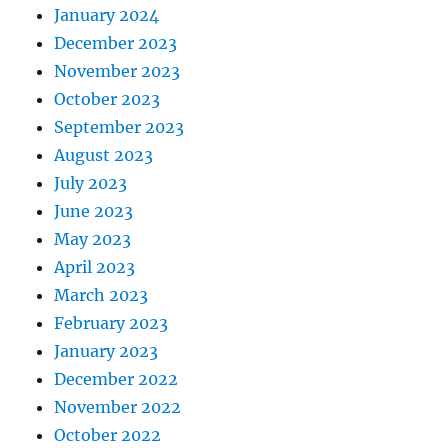
January 2024
December 2023
November 2023
October 2023
September 2023
August 2023
July 2023
June 2023
May 2023
April 2023
March 2023
February 2023
January 2023
December 2022
November 2022
October 2022