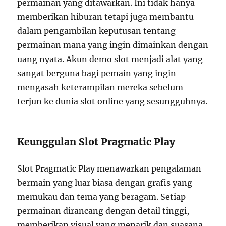
permainan yang ditawarkan. Ini tidak hanya
memberikan hiburan tetapi juga membantu
dalam pengambilan keputusan tentang
permainan mana yang ingin dimainkan dengan
uang nyata. Akun demo slot menjadi alat yang
sangat berguna bagi pemain yang ingin
mengasah keterampilan mereka sebelum
terjun ke dunia slot online yang sesungguhnya.
Keunggulan Slot Pragmatic Play
Slot Pragmatic Play menawarkan pengalaman
bermain yang luar biasa dengan grafis yang
memukau dan tema yang beragam. Setiap
permainan dirancang dengan detail tinggi,
memberikan visual yang menarik dan suasana