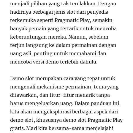
menjadi pilihan yang tak terelakkan. Dengan
hadirnya berbagai jenis slot dari penyedia
terkemuka seperti Pragmatic Play, semakin
banyak pemain yang tertarik untuk mencoba
keberuntungan mereka. Namun, sebelum
terjun langsung ke dalam permainan dengan
uang asli, penting untuk memahami dan
mencoba versi demo terlebih dahulu.
Demo slot merupakan cara yang tepat untuk
mengenali mekanisme permainan, tema yang
ditawarkan, dan fitur-fitur menarik tanpa
harus mengeluarkan uang. Dalam panduan ini,
kita akan mengeksplorasi berbagai aspek dari
demo slot, khususnya demo slot Pragmatic Play
gratis. Mari kita bersama-sama menjelajahi