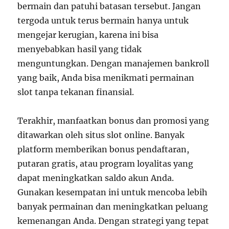
bermain dan patuhi batasan tersebut. Jangan
tergoda untuk terus bermain hanya untuk
mengejar kerugian, karena ini bisa
menyebabkan hasil yang tidak
menguntungkan. Dengan manajemen bankroll
yang baik, Anda bisa menikmati permainan
slot tanpa tekanan finansial.
Terakhir, manfaatkan bonus dan promosi yang
ditawarkan oleh situs slot online. Banyak
platform memberikan bonus pendaftaran,
putaran gratis, atau program loyalitas yang
dapat meningkatkan saldo akun Anda.
Gunakan kesempatan ini untuk mencoba lebih
banyak permainan dan meningkatkan peluang
kemenangan Anda. Dengan strategi yang tepat