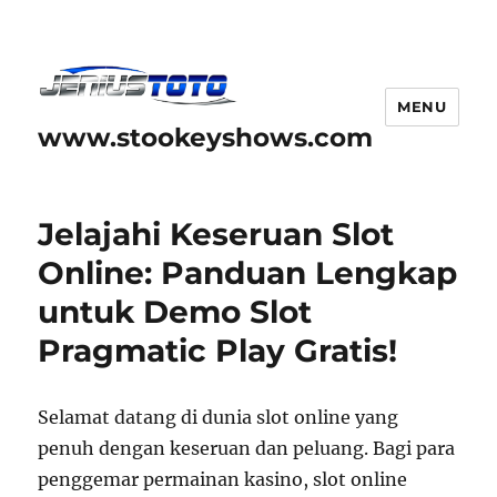
MENU
www.stookeyshows.com
Jelajahi Keseruan Slot
Online: Panduan Lengkap
untuk Demo Slot
Pragmatic Play Gratis!
Selamat datang di dunia slot online yang
penuh dengan keseruan dan peluang. Bagi para
penggemar permainan kasino, slot online