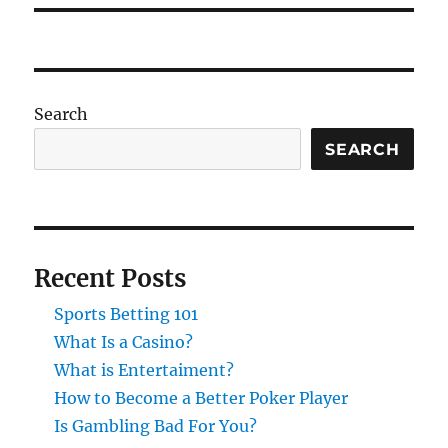
Search
SEARCH
Recent Posts
Sports Betting 101
What Is a Casino?
What is Entertaiment?
How to Become a Better Poker Player
Is Gambling Bad For You?