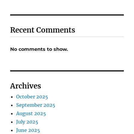
Recent Comments
No comments to show.
Archives
October 2025
September 2025
August 2025
July 2025
June 2025