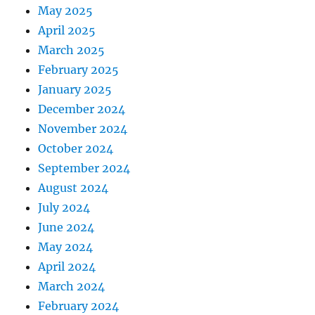
May 2025
April 2025
March 2025
February 2025
January 2025
December 2024
November 2024
October 2024
September 2024
August 2024
July 2024
June 2024
May 2024
April 2024
March 2024
February 2024