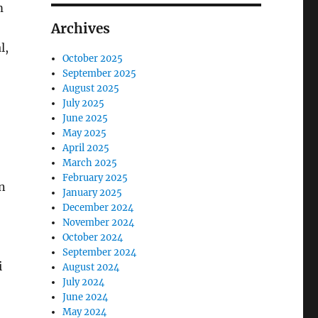
m
Archives
l,
October 2025
September 2025
August 2025
July 2025
June 2025
May 2025
April 2025
March 2025
February 2025
n
January 2025
December 2024
November 2024
October 2024
September 2024
i
August 2024
July 2024
June 2024
May 2024