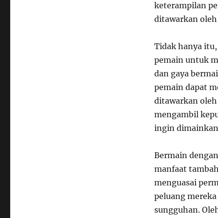
keterampilan pe
ditawarkan oleh
Tidak hanya itu
pemain untuk me
dan gaya bermai
pemain dapat me
ditawarkan oleh
mengambil keput
ingin dimainka
Bermain dengan 
manfaat tambaha
menguasai perm
peluang mereka
sungguhan. Oleh