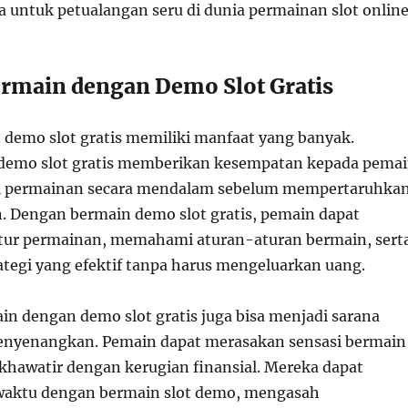
a untuk petualangan seru di dunia permainan slot online
rmain dengan Demo Slot Gratis
demo slot gratis memiliki manfaat yang banyak.
demo slot gratis memberikan kesempatan kepada pema
 permainan secara mendalam sebelum mempertaruhka
 Dengan bermain demo slot gratis, pemain dapat
itur permainan, memahami aturan-aturan bermain, sert
ategi yang efektif tanpa harus mengeluarkan uang.
ain dengan demo slot gratis juga bisa menjadi sarana
enyenangkan. Pemain dapat merasakan sensasi bermain
 khawatir dengan kerugian finansial. Mereka dapat
aktu dengan bermain slot demo, mengasah