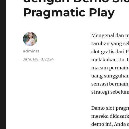
Pragmatic Play
Mengenal dan m
taruhan yang se
Author
adminss
slot gratis dari
Posted
January 18, 2024
melakukan itu. 
on
macam permainan
uang sungguhan
sensasi bermain
strategi sebel
Demo slot prag
mereka didasark
demo ini, Anda 