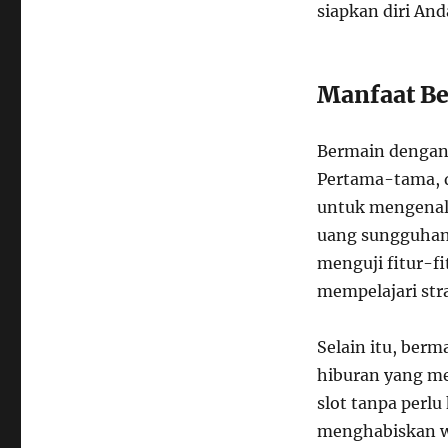
siapkan diri And
Manfaat Be
Bermain dengan 
Pertama-tama, 
untuk mengenal
uang sungguhan.
menguji fitur-f
mempelajari str
Selain itu, berm
hiburan yang m
slot tanpa perlu
menghabiskan w