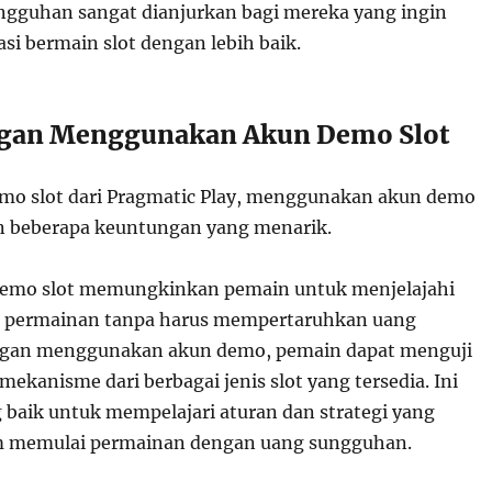
gguhan sangat dianjurkan bagi mereka yang ingin
si bermain slot dengan lebih baik.
ngan Menggunakan Akun Demo Slot
mo slot dari Pragmatic Play, menggunakan akun demo
n beberapa keuntungan yang menarik.
demo slot memungkinkan pemain untuk menjelajahi
 permainan tanpa harus mempertaruhkan uang
gan menggunakan akun demo, pemain dapat menguji
mekanisme dari berbagai jenis slot yang tersedia. Ini
g baik untuk mempelajari aturan dan strategi yang
m memulai permainan dengan uang sungguhan.