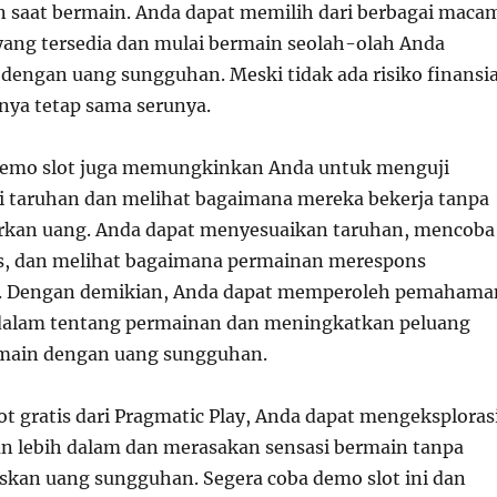
 saat bermain. Anda dapat memilih dari berbagai maca
yang tersedia dan mulai bermain seolah-olah Anda
dengan uang sungguhan. Meski tidak ada risiko finansia
nya tetap sama serunya.
mo slot juga memungkinkan Anda untuk menguji
gi taruhan dan melihat bagaimana mereka bekerja tanpa
rkan uang. Anda dapat menyesuaikan taruhan, mencoba
us, dan melihat bagaimana permainan merespons
. Dengan demikian, Anda dapat memperoleh pemahama
dalam tentang permainan dan meningkatkan peluang
rmain dengan uang sungguhan.
t gratis dari Pragmatic Play, Anda dapat mengeksploras
an lebih dalam dan merasakan sensasi bermain tanpa
kan uang sungguhan. Segera coba demo slot ini dan