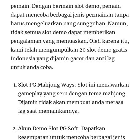
pemain. Dengan bermain slot demo, pemain
dapat mencoba berbagai jenis permainan tanpa
harus mengeluarkan uang sungguhan. Namun,
tidak semua slot demo dapat memberikan
pengalaman yang memuaskan. Oleh karena itu,
kami telah mengumpulkan 20 slot demo gratis
Indonesia yang dijamin gacor dan anti lag
untuk anda coba.
Slot PG Mahjong Ways: Slot ini menawarkan
gameplay yang seru dengan tema mahjong.
Dijamin tidak akan membuat anda merasa
lag saat memainkannya.
Akun Demo Slot PG Soft: Dapatkan
kesempatan untuk mencoba berbagai jenis