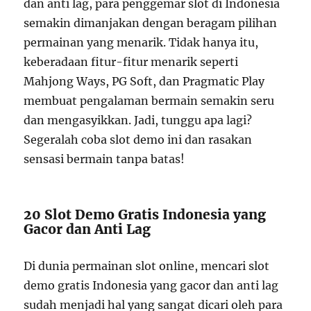
dan anti lag, para penggemar slot di Indonesia
semakin dimanjakan dengan beragam pilihan
permainan yang menarik. Tidak hanya itu,
keberadaan fitur-fitur menarik seperti
Mahjong Ways, PG Soft, dan Pragmatic Play
membuat pengalaman bermain semakin seru
dan mengasyikkan. Jadi, tunggu apa lagi?
Segeralah coba slot demo ini dan rasakan
sensasi bermain tanpa batas!
20 Slot Demo Gratis Indonesia yang
Gacor dan Anti Lag
Di dunia permainan slot online, mencari slot
demo gratis Indonesia yang gacor dan anti lag
sudah menjadi hal yang sangat dicari oleh para