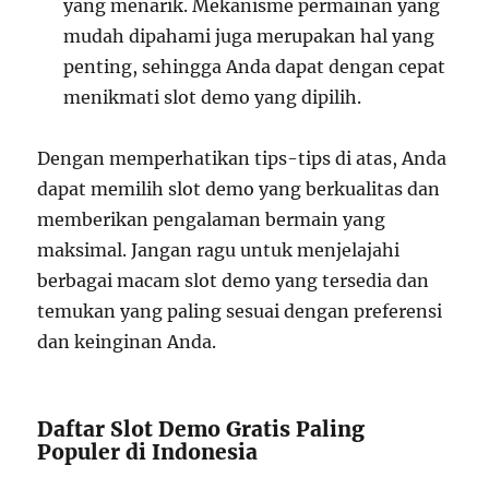
yang menarik. Mekanisme permainan yang
mudah dipahami juga merupakan hal yang
penting, sehingga Anda dapat dengan cepat
menikmati slot demo yang dipilih.
Dengan memperhatikan tips-tips di atas, Anda
dapat memilih slot demo yang berkualitas dan
memberikan pengalaman bermain yang
maksimal. Jangan ragu untuk menjelajahi
berbagai macam slot demo yang tersedia dan
temukan yang paling sesuai dengan preferensi
dan keinginan Anda.
Daftar Slot Demo Gratis Paling
Populer di Indonesia