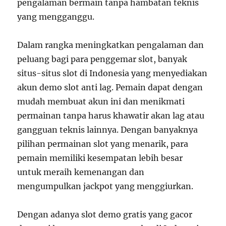
pengalaman bermain tanpa hambatan teknis
yang mengganggu.
Dalam rangka meningkatkan pengalaman dan
peluang bagi para penggemar slot, banyak
situs-situs slot di Indonesia yang menyediakan
akun demo slot anti lag. Pemain dapat dengan
mudah membuat akun ini dan menikmati
permainan tanpa harus khawatir akan lag atau
gangguan teknis lainnya. Dengan banyaknya
pilihan permainan slot yang menarik, para
pemain memiliki kesempatan lebih besar
untuk meraih kemenangan dan
mengumpulkan jackpot yang menggiurkan.
Dengan adanya slot demo gratis yang gacor