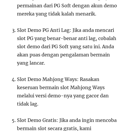
permainan dari PG Soft dengan akun demo
mereka yang tidak kalah menarik.
Slot Demo PG Anti Lag: Jika anda mencari
slot PG yang benar-benar anti lag, cobalah
slot demo dari PG Soft yang satu ini. Anda
akan puas dengan pengalaman bermain
yang lancar.
Slot Demo Mahjong Ways: Rasakan
keseruan bermain slot Mahjong Ways
melalui versi demo-nya yang gacor dan
tidak lag.
Slot Demo Gratis: Jika anda ingin mencoba
bermain slot secara gratis, kami