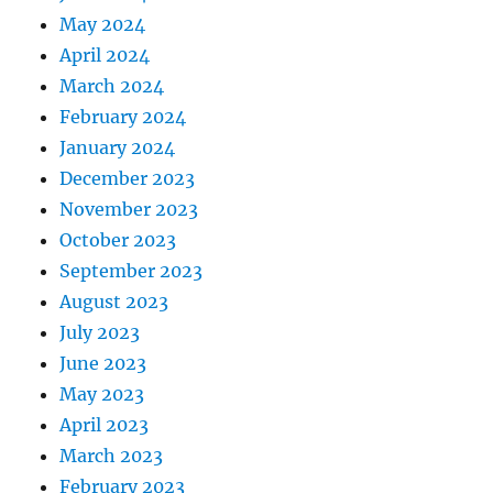
May 2024
April 2024
March 2024
February 2024
January 2024
December 2023
November 2023
October 2023
September 2023
August 2023
July 2023
June 2023
May 2023
April 2023
March 2023
February 2023