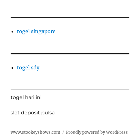
togel singapore
togel sdy
togel hari ini
slot deposit pulsa
www.stookeyshows.com
Proudly powered by WordPress