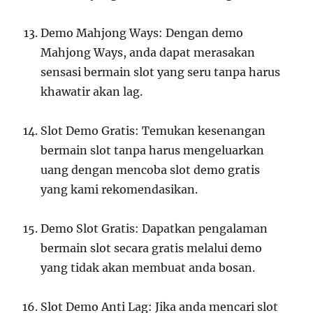
Demo Mahjong Ways: Dengan demo
Mahjong Ways, anda dapat merasakan
sensasi bermain slot yang seru tanpa harus
khawatir akan lag.
Slot Demo Gratis: Temukan kesenangan
bermain slot tanpa harus mengeluarkan
uang dengan mencoba slot demo gratis
yang kami rekomendasikan.
Demo Slot Gratis: Dapatkan pengalaman
bermain slot secara gratis melalui demo
yang tidak akan membuat anda bosan.
Slot Demo Anti Lag: Jika anda mencari slot