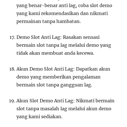
yang benar-benar anti lag, coba slot demo
yang kami rekomendasikan dan nikmati
permainan tanpa hambatan.
Demo Slot Anti Lag: Rasakan sensasi
bermain slot tanpa lag melalui demo yang
tidak akan membuat anda kecewa.
Akun Demo Slot Anti Lag: Dapatkan akun
demo yang memberikan pengalaman
bermain slot tanpa gangguan lag.
Akun Slot Demo Anti Lag: Nikmati bermain
slot tanpa masalah lag melalui akun demo
yang kami sediakan.