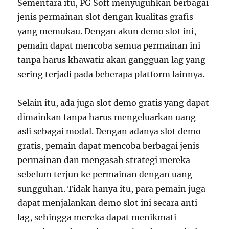
Sementara itu, PG Soft menyuguhkan berbagai
jenis permainan slot dengan kualitas grafis
yang memukau. Dengan akun demo slot ini,
pemain dapat mencoba semua permainan ini
tanpa harus khawatir akan gangguan lag yang
sering terjadi pada beberapa platform lainnya.
Selain itu, ada juga slot demo gratis yang dapat
dimainkan tanpa harus mengeluarkan uang
asli sebagai modal. Dengan adanya slot demo
gratis, pemain dapat mencoba berbagai jenis
permainan dan mengasah strategi mereka
sebelum terjun ke permainan dengan uang
sungguhan. Tidak hanya itu, para pemain juga
dapat menjalankan demo slot ini secara anti
lag, sehingga mereka dapat menikmati