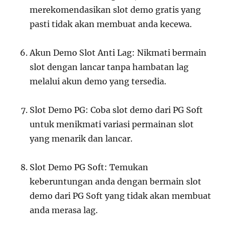
merekomendasikan slot demo gratis yang
pasti tidak akan membuat anda kecewa.
Akun Demo Slot Anti Lag: Nikmati bermain
slot dengan lancar tanpa hambatan lag
melalui akun demo yang tersedia.
Slot Demo PG: Coba slot demo dari PG Soft
untuk menikmati variasi permainan slot
yang menarik dan lancar.
Slot Demo PG Soft: Temukan
keberuntungan anda dengan bermain slot
demo dari PG Soft yang tidak akan membuat
anda merasa lag.